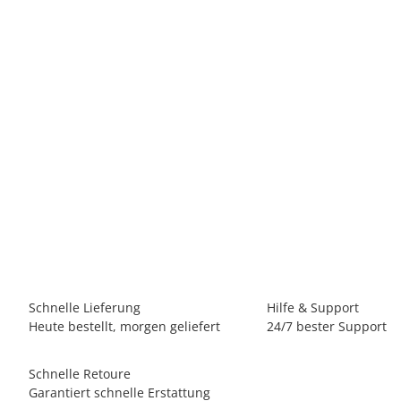
MEPAL
Mepal - Wasserflasche Pop-Up Campus - Auslaufsichere
Trinkflasche für Schule & Unterwegs - Transparente
Trinkbecher - BPA-frei & Spülmaschinenfest - 500 ml - Cool
mint
15,83 €
*
Lieferzeit:
1 - 2 Werktage
(DE - Ausland abweichend)
Schnelle Lieferung
Hilfe & Support
Heute bestellt, morgen geliefert
24/7 bester Support
Schnelle Retoure
Garantiert schnelle Erstattung