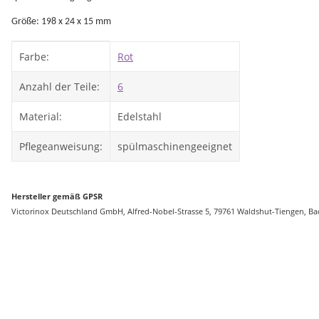
Größe: 198 x 24 x 15 mm
Produkteigenschaft
Wert
Farbe:
Rot
Anzahl der Teile:
6
Material:
Edelstahl
Pflegeanweisung:
spülmaschinengeeignet
Hersteller gemäß GPSR
Victorinox Deutschland GmbH, Alfred-Nobel-Strasse 5, 79761 Waldshut-Tiengen, B