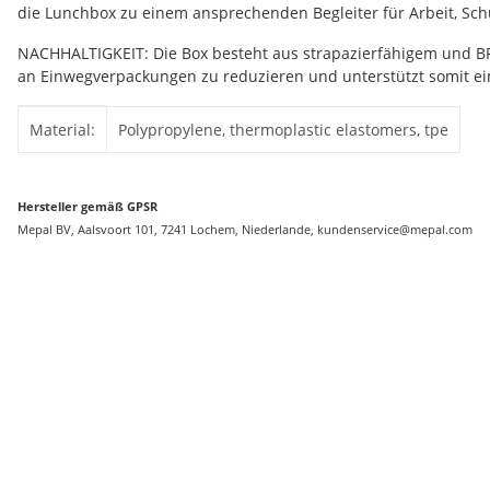
die Lunchbox zu einem ansprechenden Begleiter für Arbeit, Schu
NACHHALTIGKEIT: Die Box besteht aus strapazierfähigem und BPA
an Einwegverpackungen zu reduzieren und unterstützt somit ein
Produkteigenschaft
Wert
Material:
Polypropylene, thermoplastic elastomers, tpe
Hersteller gemäß GPSR
Mepal BV, Aalsvoort 101, 7241 Lochem, Niederlande, kundenservice@mepal.com
Bestseller