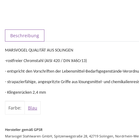
weitere Registerkarten anzeigen
Beschreibung
MARSVOGEL QUALITÄT AUS SOLINGEN
-rostfreier Chromstahl (AISI 420 / DIN X46Cr13)
- entspricht den Vorschriften der Lebensmittel-Bedarfsgegenstände-Verordn
- strapazierfähige, angespritzte Griffe aus lösungsmittel- und chemikalienres
- Klingenrücken 2,4 mm
Produkteigenschaft
Wert
Farbe:
Blau
Hersteller gemäß GPSR
Marsvogel Stahlwaren GmbH, Spitzenwegstraße 28, 42719 Solingen, Nordrhein-Wes