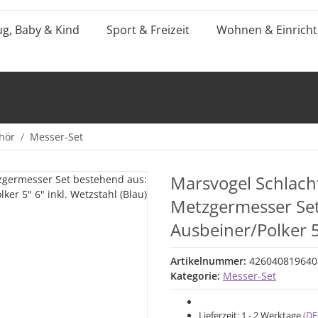
ug, Baby & Kind
Sport & Freizeit
Wohnen & Einrich
hör
Messer-Set
Marsvogel Schlach
Metzgermesser Set
Ausbeiner/Polker 5"
Artikelnummer:
426040819640
Kategorie:
Messer-Set
Lieferzeit:
1 - 2 Werktage
(DE