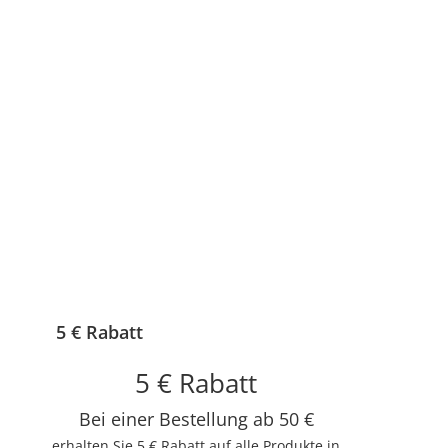
STEINBACH
Steinbach Aluminium Teleskopstange 2-teilig, teleskopierbar
49,90 €
*
Lieferzeit:
1 - 2 Werktage
(DE - Ausland abweichend)
5 € Rabatt
5 € Rabatt
Bei einer Bestellung ab 50 €
erhalten Sie 5 € Rabatt auf alle Produkte in