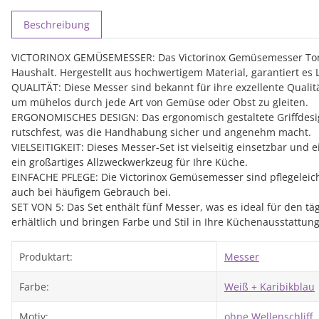
weitere Registerkarten anzeigen
Beschreibung
VICTORINOX GEMÜSEMESSER: Das Victorinox Gemüsemesser Tomate
Haushalt. Hergestellt aus hochwertigem Material, garantiert es
QUALITÄT: Diese Messer sind bekannt für ihre exzellente Qualitä
um mühelos durch jede Art von Gemüse oder Obst zu gleiten.
ERGONOMISCHES DESIGN: Das ergonomisch gestaltete Griffdesign 
rutschfest, was die Handhabung sicher und angenehm macht.
VIELSEITIGKEIT: Dieses Messer-Set ist vielseitig einsetzbar u
ein großartiges Allzweckwerkzeug für Ihre Küche.
EINFACHE PFLEGE: Die Victorinox Gemüsemesser sind pflegeleic
auch bei häufigem Gebrauch bei.
SET VON 5: Das Set enthält fünf Messer, was es ideal für den t
erhältlich und bringen Farbe und Stil in Ihre Küchenausstattung
Produkteigenschaft
Wert
Produktart:
Messer
Farbe:
Weiß + Karibikblau
Motiv:
ohne Wellenschliff