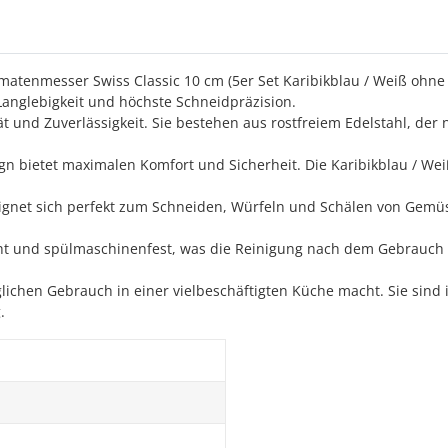
nmesser Swiss Classic 10 cm (5er Set Karibikblau / Weiß ohne W
 Langlebigkeit und höchste Schneidpräzision.
t und Zuverlässigkeit. Sie bestehen aus rostfreiem Edelstahl, der 
bietet maximalen Komfort und Sicherheit. Die Karibikblau / Weiß
nd eignet sich perfekt zum Schneiden, Würfeln und Schälen von Gem
ht und spülmaschinenfest, was die Reinigung nach dem Gebrauch ve
äglichen Gebrauch in einer vielbeschäftigten Küche macht. Sie sin
.